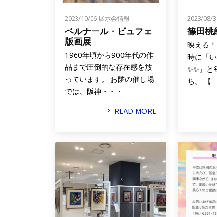
2023/10/06
展示会情報
2023/08/
ベルナール・ビュフェ
篠田桃
版画展
映える！
1960年頃から900年代の作
時に「い
品まで圧倒的な存在感を放
✨✨」と
っています。 お隣の催し場
ち。 【
では、阪神・・・
READ MORE