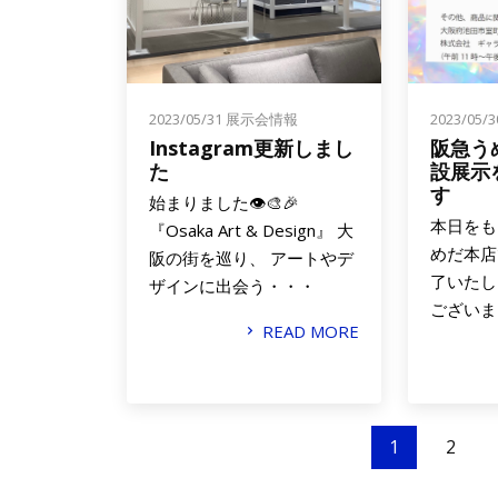
2023/05/31
展示会情報
2023/05/
Instagram更新しまし
阪急う
た
設展示
す
始まりました👁️🎨🎉
本日をも
『Osaka Art & Design』 大
めだ本店
阪の街を巡り、 アートやデ
了いたし
ザインに出会う・・・
ございま
READ MORE
1
2