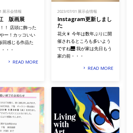
31
展示会情報
2023/07/01
展示会情報
紅 版画展
Instagram更新しまし
た
！！ 店頭に飾った
花火⁡🎇 今年は数年ぶりに開
やー！カッコいい
催されるところも多いよう
毎回感じる作品た
ですね🌉 我が家は先日もう
 ・・・
家の前・・・
READ MORE
READ MORE