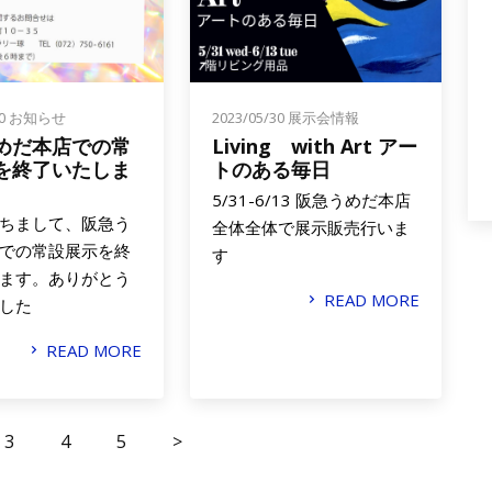
30
お知らせ
2023/05/30
展示会情報
めだ本店での常
Living with Art アー
を終了いたしま
トのある毎日
5/31-6/13 阪急うめだ本店
ちまして、阪急う
全体全体で展示販売行いま
での常設展示を終
す
ます。ありがとう
READ MORE
した
READ MORE
3
4
5
>